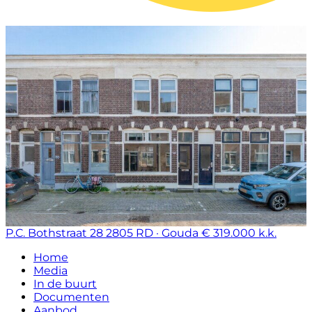
P.C. Bothstraat 28
2805 RD · Gouda
€ 319.000 k.k.
Home
Media
In de buurt
Documenten
Aanbod