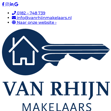
0182 – 748 739
info@vanrhijnmakelaars.nl
Naar onze website ›