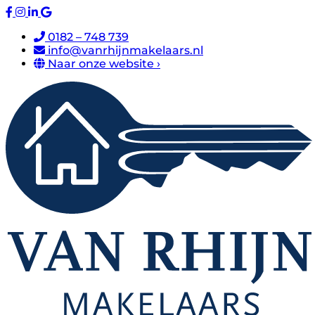
0182 – 748 739
info@vanrhijnmakelaars.nl
Naar onze website ›