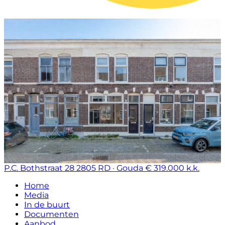
P.C. Bothstraat 28
2805 RD · Gouda
€ 319.000 k.k.
Home
Media
In de buurt
Documenten
Aanbod